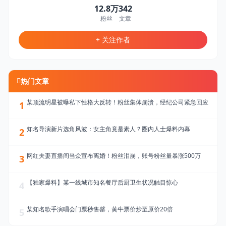
12.8万
342
粉丝
文章
+ 关注作者
热门文章
某顶流明星被曝私下性格大反转！粉丝集体崩溃，经纪公司紧急回应
1
知名导演新片选角风波：女主角竟是素人？圈内人士爆料内幕
2
网红夫妻直播间当众宣布离婚！粉丝泪崩，账号粉丝量暴涨500万
3
【独家爆料】某一线城市知名餐厅后厨卫生状况触目惊心
4
某知名歌手演唱会门票秒售罄，黄牛票价炒至原价20倍
5