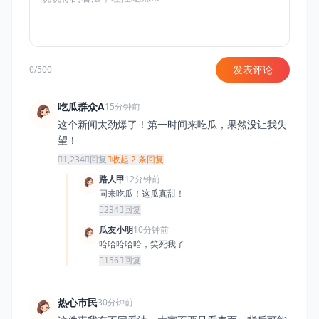
发表评论
0/500
吃瓜群众A
15分钟前
这个新闻太劲爆了！第一时间来吃瓜，果然没让我失
望！
1,234
回复
收起 2 条回复
路人甲
12分钟前
同来吃瓜！这瓜真甜！
234
回复
瓜友小明
10分钟前
哈哈哈哈哈，笑死我了
156
回复
热心市民
30分钟前