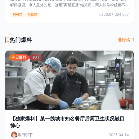
瞬间凝固。令人意外的是，这场"离婚直播"结束后，两人账号粉丝量不降
反升，合计暴涨超500万。
#网红
#离婚
320.0万
24,567
热门爆料
排行榜
今日爆料
HOT
【独家爆料】某一线城市知名餐厅后厨卫生状况触目
惊心
瓜田李下
2026-04-14