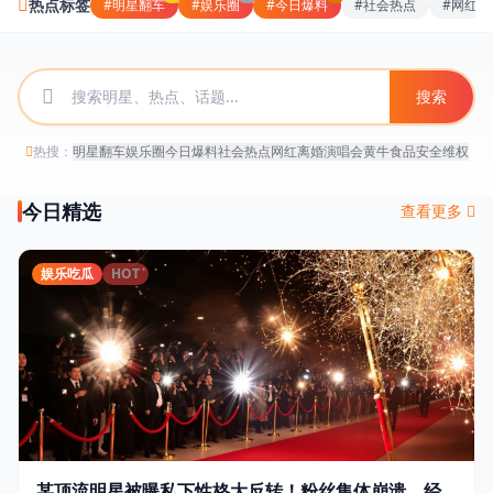
热点标签
#明星翻车
#娱乐圈
#今日爆料
#社会热点
#网红离
搜索
热搜：
明星翻车
娱乐圈
今日爆料
社会热点
网红离婚
演唱会黄牛
食品安全
维权
51吃瓜网地址
今日精选
查看更多
娱乐吃瓜
HOT
某顶流明星被曝私下性格大反转！粉丝集体崩溃，经