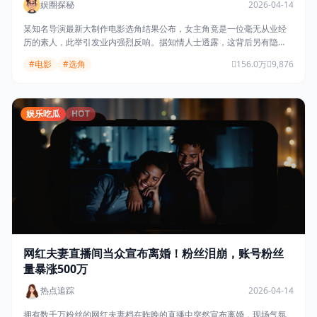
娱圈探秘
2026-04-14
某知名导演最新大制作电影选角结果公布，女主角竟是一位毫无从业经
历的素人，此举引发业内强烈反响。据知情人士透露，这背后另有隐
情……
#电影
#选角
156.0万
9,876
娱乐吃瓜
HOT
网红夫妻直播间当众宣布离婚！粉丝泪崩，账号粉丝
量暴涨500万
热点追踪
2026-04-14
拥有数千万粉丝的网红夫妻档在昨晚的直播中突然宣布离婚，现场气氛