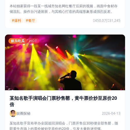
本站独家获得一段某一线城市知名网红餐厅后厨的视频，画面中食材存
储混乱、操作台污迹斑斑，与其精心打造的高端形象形成强烈反差。
#爆料
#餐厅
450.0万
31,245
娱乐吃瓜
HOT
某知名歌手演唱会门票秒售罄，黄牛票价炒至原价20
倍
娱圈探秘
2026-04-13
某知名歌手宣布举办全国巡回演唱会，门票开售仅30秒便全部售罄，随
即黄牛市场上的票价被炒至原价的20倍，引发大量歌迷愤慨。