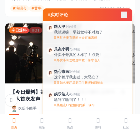
#演唱会
#黄牛
210.0万
15,678
实时评论
路人甲
1分钟前
今日爆料
HOT
我就说嘛，早就觉得不对劲了
网红夫妻直播间当众宣布离婚
瓜友小明
2分钟前
外卖小哥真的太棒了！点赞！
外卖小哥送餐途中救下落水老人
热心市民
3分钟前
这个餐厅我去过，太恶心了
某知名餐厅后厨卫生状况触目惊心
【今日爆料】某影视公司拖欠演员片酬长达两年，当
娱乐达人
4分钟前
事人首次发声
嗑到了嗑到了！！！
某顶流CP被拍到同乘一辆车
吃瓜小能手
2026-04-14
社会观察员
5分钟前
查看更多评论
一位曾参演多部热门影视剧的演员今日在社交媒体上发文，实名指控某
黄牛真的该严打了
影视公司拖欠其片酬长达两年，金额高达数百万元，并附上了相关合同
首页
娱乐
热点
爆料
社区
某知名歌手演唱会门票秒售罄
截图。
#爆料
#片酬
340.0万
22,345
吃瓜不吐核
6分钟前