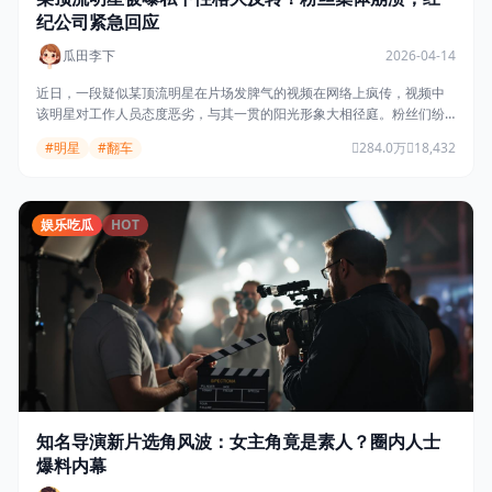
纪公司紧急回应
瓜田李下
2026-04-14
近日，一段疑似某顶流明星在片场发脾气的视频在网络上疯传，视频中
该明星对工作人员态度恶劣，与其一贯的阳光形象大相径庭。粉丝们纷
纷表示难以置信，经纪公司随即发表声明称视频系断章取义。
#明星
#翻车
284.0万
18,432
娱乐吃瓜
HOT
知名导演新片选角风波：女主角竟是素人？圈内人士
爆料内幕