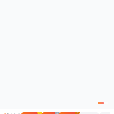
🥇
🥈
🥉