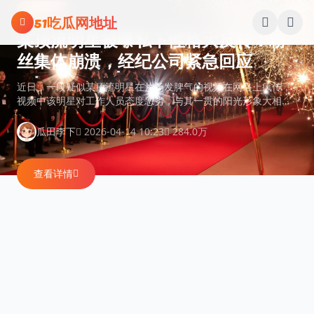
跳过导航
娱乐吃瓜
51吃瓜网地址
某顶流明星被曝私下性格大反转！粉
丝集体崩溃，经纪公司紧急回应
近日，一段疑似某顶流明星在片场发脾气的视频在网络上疯传，
视频中该明星对工作人员态度恶劣，与其一贯的阳光形象大相径
庭。粉丝们纷纷表示难以置信，经纪公司随即发表声明称视频系
断章取义。
2026-04-14 10:23
284.0万
瓜田李下
查看详情