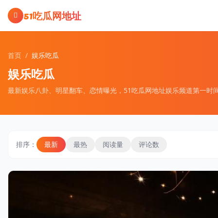
跳过导航
51吃瓜网地址
首页
/
娱乐吃瓜
娱乐吃瓜
最新娱乐八卦、明星翻车、恋情曝光，51吃瓜网地址娱乐频道第一时
排序：
最新
最热
阅读量
评论数