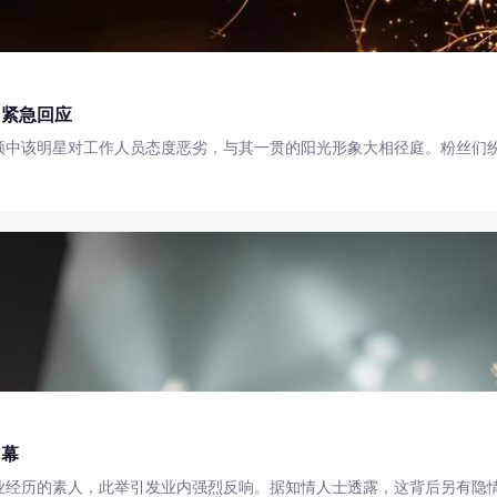
司紧急回应
频中该明星对工作人员态度恶劣，与其一贯的阳光形象大相径庭。粉丝们
内幕
业经历的素人，此举引发业内强烈反响。据知情人士透露，这背后另有隐情