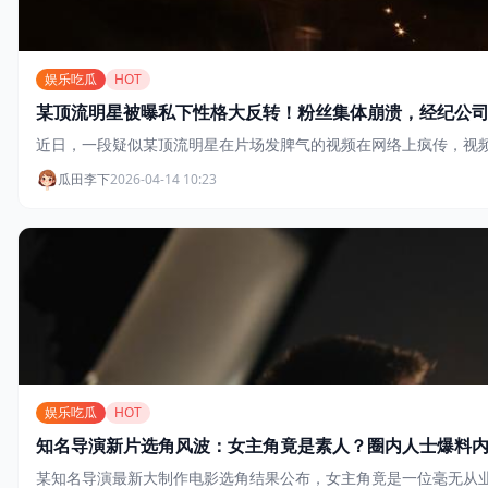
娱乐吃瓜
HOT
某顶流明星被曝私下性格大反转！粉丝集体崩溃，经纪公
近日，一段疑似某顶流明星在片场发脾气的视频在网络上疯传，视
瓜田李下
2026-04-14 10:23
娱乐吃瓜
HOT
知名导演新片选角风波：女主角竟是素人？圈内人士爆料
某知名导演最新大制作电影选角结果公布，女主角竟是一位毫无从