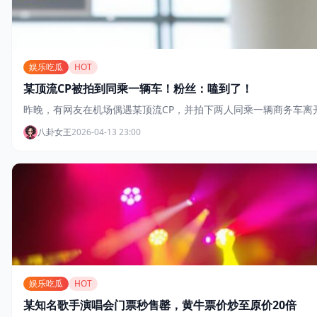
娱乐吃瓜
HOT
某顶流CP被拍到同乘一辆车！粉丝：嗑到了！
昨晚，有网友在机场偶遇某顶流CP，并拍下两人同乘一辆商务车离
八卦女王
2026-04-13 23:00
娱乐吃瓜
HOT
某知名歌手演唱会门票秒售罄，黄牛票价炒至原价20倍