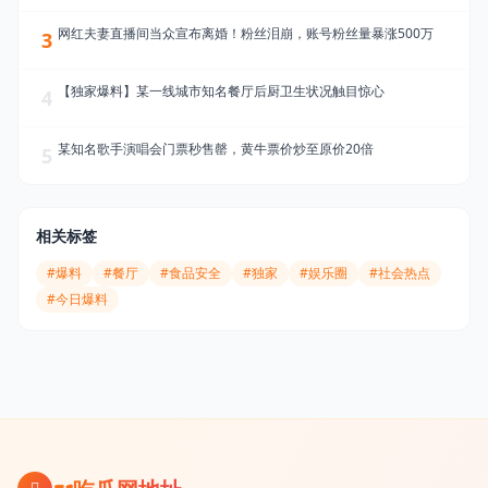
网红夫妻直播间当众宣布离婚！粉丝泪崩，账号粉丝量暴涨500万
3
【独家爆料】某一线城市知名餐厅后厨卫生状况触目惊心
4
某知名歌手演唱会门票秒售罄，黄牛票价炒至原价20倍
5
相关标签
#爆料
#餐厅
#食品安全
#独家
#娱乐圈
#社会热点
#今日爆料