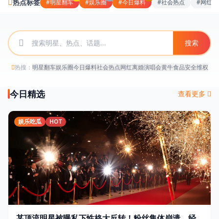
热点标签
#明星翻车
#娱乐圈
#今日爆料
#社会热点
#网红离
搜索
热搜：
明星翻车
娱乐圈
今日爆料
社会热点
网红离婚
演唱会黄牛
食品安全
维权
51吃瓜网地址
今日精选
查看更多
娱乐吃瓜
HOT
某顶流明星被曝私下性格大反转！粉丝集体崩溃，经