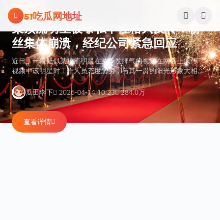
跳过导航
娱乐吃瓜
51吃瓜网地址
某顶流明星被曝私下性格大反转！粉
丝集体崩溃，经纪公司紧急回应
近日，一段疑似某顶流明星在片场发脾气的视频在网络上疯传，
视频中该明星对工作人员态度恶劣，与其一贯的阳光形象大相径
庭。粉丝们纷纷表示难以置信，经纪公司随即发表声明称视频系
断章取义。
2026-04-14 10:23
284.0万
瓜田李下
查看详情