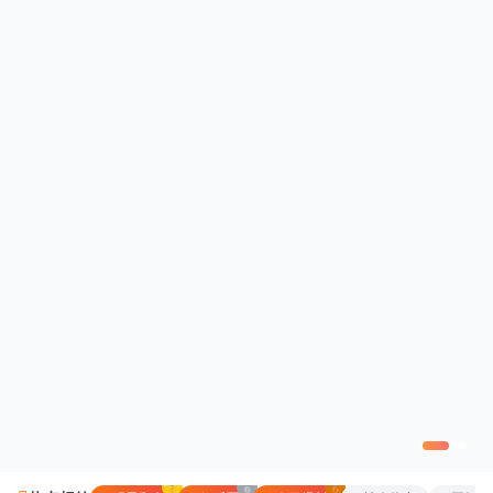
🥇
🥈
🥉