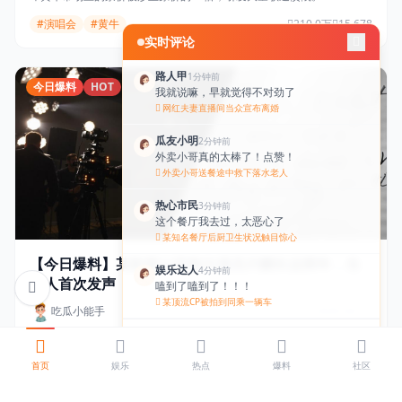
#演唱会
#黄牛
210.0万
15,678
实时评论
路人甲
1分钟前
今日爆料
HOT
我就说嘛，早就觉得不对劲了
网红夫妻直播间当众宣布离婚
瓜友小明
2分钟前
外卖小哥真的太棒了！点赞！
外卖小哥送餐途中救下落水老人
热心市民
3分钟前
这个餐厅我去过，太恶心了
某知名餐厅后厨卫生状况触目惊心
【今日爆料】某影视公司拖欠演员片酬长达两年，当
娱乐达人
4分钟前
事人首次发声
嗑到了嗑到了！！！
某顶流CP被拍到同乘一辆车
吃瓜小能手
2026-04-14
社会观察员
5分钟前
查看更多评论
一位曾参演多部热门影视剧的演员今日在社交媒体上发文，实名指控某
黄牛真的该严打了
影视公司拖欠其片酬长达两年，金额高达数百万元，并附上了相关合同
首页
娱乐
热点
爆料
社区
某知名歌手演唱会门票秒售罄
截图。
#爆料
#片酬
340.0万
22,345
吃瓜不吐核
6分钟前