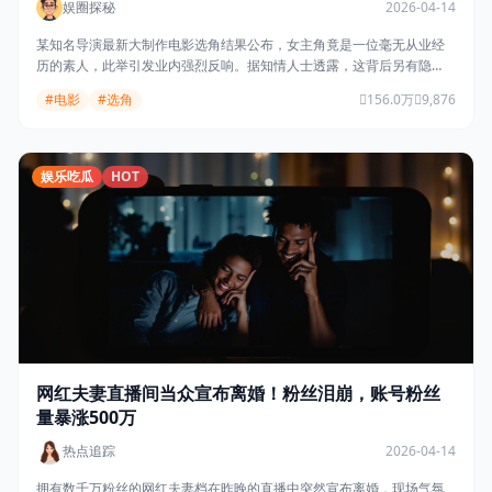
娱圈探秘
2026-04-14
某知名导演最新大制作电影选角结果公布，女主角竟是一位毫无从业经
历的素人，此举引发业内强烈反响。据知情人士透露，这背后另有隐
情……
#电影
#选角
156.0万
9,876
娱乐吃瓜
HOT
网红夫妻直播间当众宣布离婚！粉丝泪崩，账号粉丝
量暴涨500万
热点追踪
2026-04-14
拥有数千万粉丝的网红夫妻档在昨晚的直播中突然宣布离婚，现场气氛