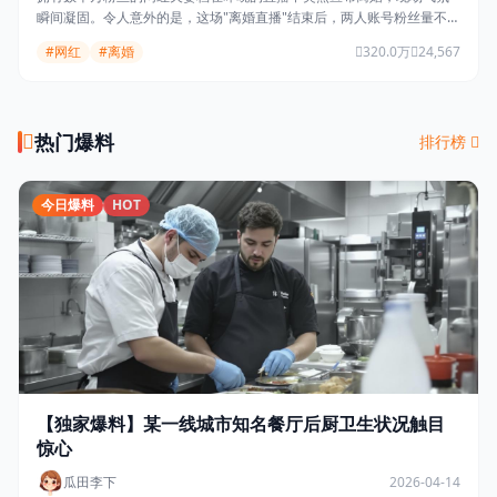
瞬间凝固。令人意外的是，这场"离婚直播"结束后，两人账号粉丝量不降
反升，合计暴涨超500万。
#网红
#离婚
320.0万
24,567
热门爆料
排行榜
今日爆料
HOT
【独家爆料】某一线城市知名餐厅后厨卫生状况触目
惊心
瓜田李下
2026-04-14