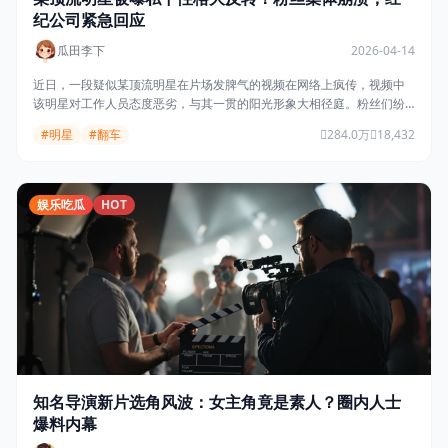
纪公司紧急回应
瓜田李下
2026-04-14
近日，一段疑似某顶流明星在片场发脾气的视频在网络上疯传，视频中
该明星对工作人员态度恶劣，与其一贯的阳光形象大相径庭。粉丝们纷
纷表示难以置信，经纪公司随即发表声明称视频系断章取义。
#明星
#翻车
284.0万
18,432
娱乐吃瓜
HOT
知名导演新片选角风波：女主角竟是素人？圈内人士
爆料内幕