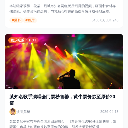
本站独家获得一段某一线城市知名网红餐厅后厨的视频，画面中食材存
储混乱、操作台污迹斑斑，与其精心打造的高端形象形成强烈反差。
#爆料
#餐厅
450.0万
31,245
娱乐吃瓜
HOT
某知名歌手演唱会门票秒售罄，黄牛票价炒至原价20
倍
娱圈探秘
2026-04-13
某知名歌手宣布举办全国巡回演唱会，门票开售仅30秒便全部售罄，随
即黄牛市场上的票价被炒至原价的20倍，引发大量歌迷愤慨。